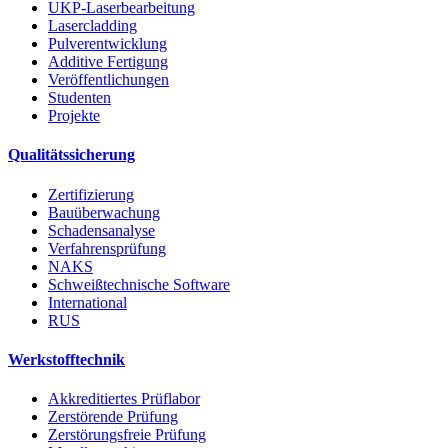
UKP-Laserbearbeitung
Lasercladding
Pulverentwicklung
Additive Fertigung
Veröffentlichungen
Studenten
Projekte
Qualitätssicherung
Zertifizierung
Bauüberwachung
Schadensanalyse
Verfahrensprüfung
NAKS
Schweißtechnische Software
International
RUS
Werkstofftechnik
Akkreditiertes Prüflabor
Zerstörende Prüfung
Zerstörungsfreie Prüfung